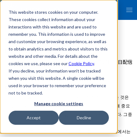
This website stores cookies on your computer.
These cookies collect information about your
interactions with this website and are used to
remember you. This information is used to improve
and customize your browsing experience, as well as
EDRM 이란 무엇일까요?
to obtain analytics and metrics about visitors to this
website and other media. For details about the
2023年07月17日配信
cookies we use, please see our
Cookie Policy
.
If you decline, your information won’t be tracked
Original URL:
https://legal.fronteo.com/fllp/edrm
when you visit this website. A single cookie will be
used in your browser to remember your preference
EDRM 이란 무엇일까요?
not to be tracked.
한국에 기반을 둔 기업이라도 미국에서의 소송과 관련 없는 것은
Manage cookie settings
아닙니다. 기업의 법무 담당자가 미국 소송에 연관되었을 때 중요
한 것이 ‘디스커버리(Discovery)’라고 하는 프로세스입니다. 그중
Accept
Decline
에서도 전자 데이터를 대상으로 한 ‘이디스커버리(E-
Discovery)’를 진행할 때 EDRM 단계를 따릅니다. 이 기사에서는