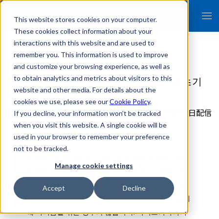
This website stores cookies on your computer.
These cookies collect information about your
interactions with this website and are used to
remember you. This information is used to improve
and customize your browsing experience, as well as
[인사이트]이디스커버리(eDiscovery) 초기
to obtain analytics and metrics about visitors to this
website and other media. For details about the
대응이 중요한 이유
cookies we use, please see our
Cookie Policy
.
2019年05月30日配信
If you decline, your information won’t be tracked
when you visit this website. A single cookie will be
used in your browser to remember your preference
not to be tracked.
오늘은 이디스커버리 수행시 주의해야 할 점에 대해
Manage cookie settings
알아보려고 합니다. 이디스커버리는 초기 대응이 특
히 중요한데요. 많은 국내 기업들의 경우 이디스커버
Accept
Decline
리 제도에 익숙지 않고 경험이 적어 초기 대응에 실패
해 어려움을 겪는 경우가 많습니다. 이디스커버리의